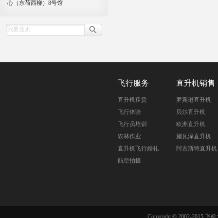
心（东荷西柳）8号馆
飞行服务
直升机销售
直升机租赁
罗宾逊直升机
飞行体验
贝尔直升机
飞行员培训
欧洲直升机
农林作业
施瓦泽直升机
直升机飞行婚礼
阿古斯特直升机
航空拍摄
Copyright © 2002-201