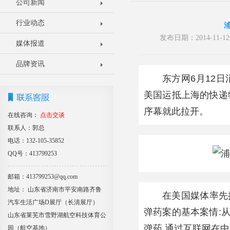
公司新闻
行业动态
发布日期：2014-11
媒体报道
品牌资讯
东方网6月12
美国运抵上海的快递
序幕就此拉开。
在线咨询：
点击交谈
联系人：郭总
电话：132-105-35852
QQ号：413799253
邮箱：413799253@qq.com
地址： 山东省济南市平安南路齐鲁
在美国媒体率先
汽车生活广场D展厅（长清展厅）
弹药案的基本案情:
山东省莱芜市雪野湖航空科技体育公
弹药,通过互联网在中
园（航空基地）