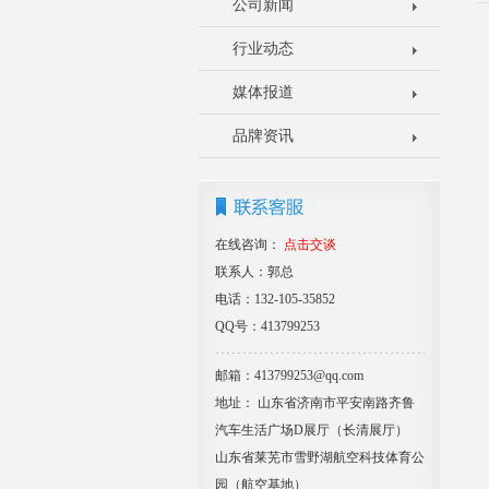
公司新闻
行业动态
媒体报道
品牌资讯
在线咨询：
点击交谈
联系人：郭总
电话：132-105-35852
QQ号：413799253
邮箱：413799253@qq.com
地址： 山东省济南市平安南路齐鲁
汽车生活广场D展厅（长清展厅）
山东省莱芜市雪野湖航空科技体育公
园（航空基地）