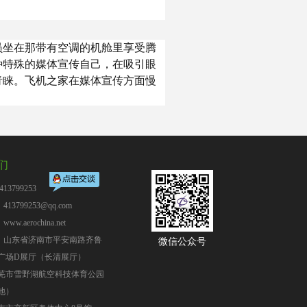
员坐在那带有空调的机舱里享受腾
种特殊的媒体宣传自己，在吸引眼
青睐。飞机之家在媒体宣传方面慢
们
13799253
13799253@qq.com
：
www.aerochina.net
：山东省济南市平安南路齐鲁
微信公众号
广场D展厅（长清展厅）
芜市雪野湖航空科技体育公园
地）