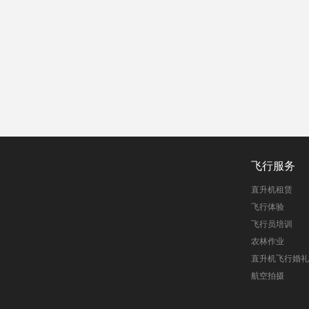
飞行服务
直升机租赁
飞行体验
飞行员培训
农林作业
直升机飞行婚礼
航空拍摄