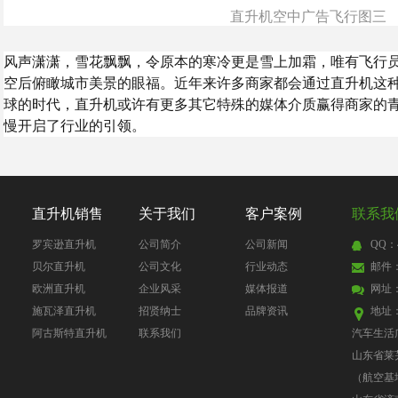
直升机空中广告飞行图三
风声潇潇，雪花飘飘，令原本的寒冷更是雪上加霜，唯有飞行
空后俯瞰城市美景的眼福。近年来许多商家都会通过直升机这
球的时代，直升机或许有更多其它特殊的媒体介质赢得商家的
慢开启了行业的引领。
直升机销售
关于我们
客户案例
联系我
罗宾逊直升机
公司简介
公司新闻
QQ：4
贝尔直升机
公司文化
行业动态
邮件：4
欧洲直升机
企业风采
媒体报道
网址
施瓦泽直升机
招贤纳士
品牌资讯
地址
阿古斯特直升机
联系我们
汽车生活
山东省莱
（航空基