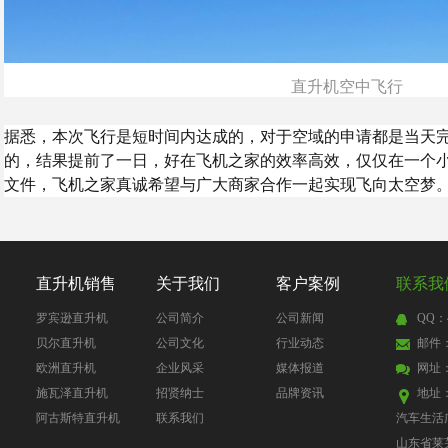
直升机空中飞行
据悉，本次飞行是短时间内达成的，对于空域的申请都是当天
的，结果提前了一日，好在飞机之家的效率高效，仅仅在一个
文件，飞机之家真诚希望与广大商家合作一起实现飞向太空梦
直升机销售
关于我们
客户案例
联系我
罗宾逊直升机
公司简介
公司新闻
QQ：4
贝尔直升机
公司文化
行业动态
邮件：4
欧洲直升机
企业风采
媒体报道
网址
施瓦泽直升机
招贤纳士
品牌资讯
地址
阿古斯特直升机
联系我们
汽车生活
山东省莱