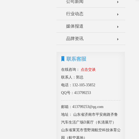
公司新闻
行业动态
媒体报道
品牌资讯
在线咨询：
点击交谈
联系人：郭总
电话：132-105-35852
QQ号：413799253
邮箱：413799253@qq.com
地址： 山东省济南市平安南路齐鲁
汽车生活广场D展厅（长清展厅）
山东省莱芜市雪野湖航空科技体育公
园（航空基地）