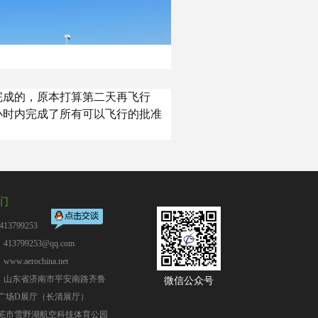
完成的，原本打算第二天再飞行
小时内完成了所有可以飞行的批准
。
们
13799253
13799253@qq.com
：
www.aerochina.net
：山东省济南市平安南路齐鲁
微信公众号
广场D展厅（长清展厅）
芜市雪野湖航空科技体育公园