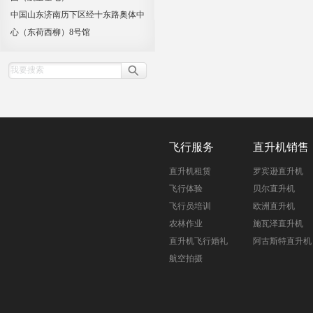
中国山东济南历下区经十东路奥体中
心（东荷西柳）8号馆
飞行服务
直升机销售
直升机租赁
罗宾逊直升机
飞行体验
贝尔直升机
飞行员培训
欧洲直升机
农林作业
施瓦泽直升机
直升机飞行婚礼
阿古斯特直升机
航空拍摄