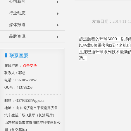
公司新闻
行业动态
发布日期：2014-11
媒体报道
品牌资讯
超远航程的环球6000，以
以搭载8位乘客和3到4名机组
是庞巴迪环球系列技术最新的
适。
在线咨询：
点击交谈
联系人：郭总
电话：132-105-35852
QQ号：413799253
邮箱：413799253@qq.com
地址： 山东省济南市平安南路齐鲁
汽车生活广场D展厅（长清展厅）
山东省莱芜市雪野湖航空科技体育公
园（航空基地）