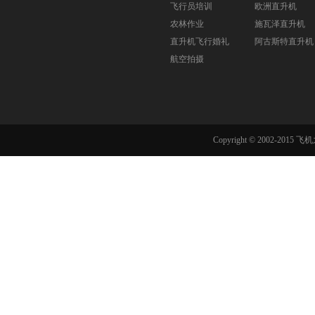
飞行员培训
欧洲直升机
农林作业
施瓦泽直升机
直升机飞行婚礼
阿古斯特直升机
航空拍摄
Copyright © 2002-201