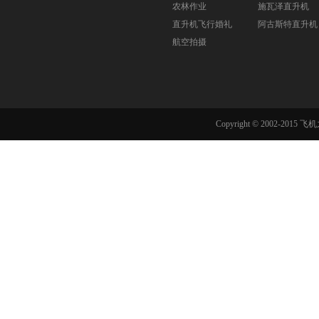
农林作业
施瓦泽直升机
直升机飞行婚礼
阿古斯特直升机
航空拍摄
Copyright © 2002-201