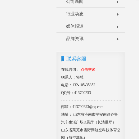
公司新闻
行业动态
媒体报道
品牌资讯
在线咨询：
点击交谈
联系人：郭总
电话：132-105-35852
QQ号：413799253
邮箱：413799253@qq.com
地址： 山东省济南市平安南路齐鲁
汽车生活广场D展厅（长清展厅）
山东省莱芜市雪野湖航空科技体育公
园（航空基地）