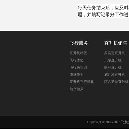
每天任务结束后，应及时
题，并填写记录好工作进
飞行服务
直升机销售
直升机租赁
罗宾逊直升机
飞行体验
贝尔直升机
飞行员培训
欧洲直升机
农林作业
施瓦泽直升机
直升机飞行婚礼
阿古斯特直升机
航空拍摄
Copyright © 2002-201