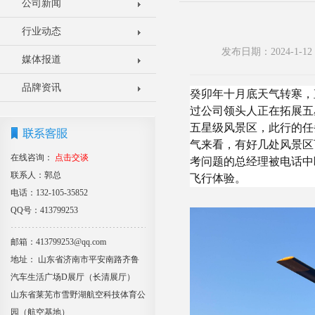
公司新闻
行业动态
发布日期：2024-1-
媒体报道
品牌资讯
癸卯年十月底天气转寒，
过公司领头人正在拓展五
五星级风景区，此行的任
气来看，有好几处风景区
在线咨询：
点击交谈
考问题的总经理被电话中
联系人：郭总
飞行体验。
电话：132-105-35852
QQ号：413799253
邮箱：413799253@qq.com
地址： 山东省济南市平安南路齐鲁
汽车生活广场D展厅（长清展厅）
山东省莱芜市雪野湖航空科技体育公
园（航空基地）